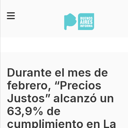
Portada
Noticias
Senado
Durante el mes de
Legislatura
Opinión
febrero, “Precios
Municipios
Justos” alcanzó un
Contacto
63,9% de
cumplimiento en La