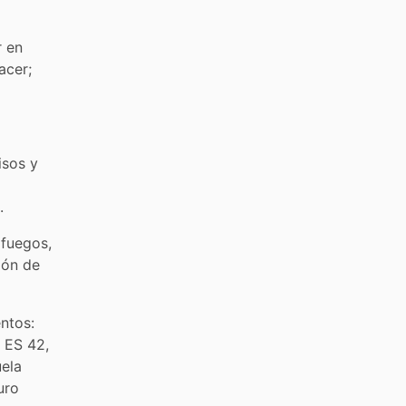
r en
acer;
isos y
.
afuegos,
ión de
ntos:
, ES 42,
uela
uro