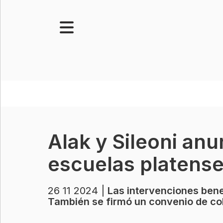
Portada
Noticias
Senado
Legislatura
Opinión
Alak y Sileoni an
Municipios
escuelas platens
Contacto
26 11 2024 |
Las intervenciones bene
También se firmó un convenio de col