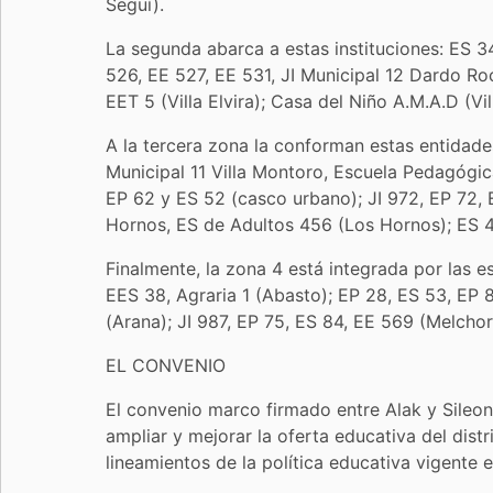
Seguí).
La segunda abarca a estas instituciones: ES 34
526, EE 527, EE 531, JI Municipal 12 Dardo Ro
EET 5 (Villa Elvira); Casa del Niño A.M.A.D (Vi
A la tercera zona la conforman estas entidades
Municipal 11 Villa Montoro, Escuela Pedagógica 
EP 62 y ES 52 (casco urbano); JI 972, EP 72, 
Hornos, ES de Adultos 456 (Los Hornos); ES 4
Finalmente, la zona 4 está integrada por las e
EES 38, Agraria 1 (Abasto); EP 28, ES 53, EP 
(Arana); JI 987, EP 75, ES 84, EE 569 (Melchor
EL CONVENIO
El convenio marco firmado entre Alak y Sileo
ampliar y mejorar la oferta educativa del distr
lineamientos de la política educativa vigente e