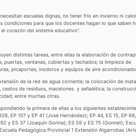
necesitan escuelas dignas, no tener frío en invierno ni calo
s condiciones para que los docentes hagan lo que saben h
n el corazón del sistema educativo”.
uyen distintas tareas, entre ellas la elaboración de contrap
s, puertas, ventanas, cubiertas y techados; la limpieza de
duras, picaportes, inodoros y equipos de aire acondicionado
extensión de la red de agua corriente; la colocación de mat
os, cestos de residuos, macetones y señalética; la construcc
idad; entre muchas otras.
pondiendo la primera de ellas a los siguientes establecimie
I 928, EP 107 y EP 41 (José Hernández); EP 44, ES 15, EP 69
 EP 92 y ES 37 (Joaquín Gorina); ES 59 y ES 75 (Gonnet); Esc
 Escuela Pedagógica Provincial 1 Extensión Algarrobas (Art