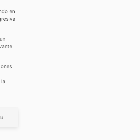
ando en
gresiva
 un
vante
iones
 la
ma