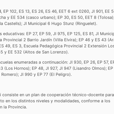
, EP 102, ES 13, ES 26, ES 46, EET 6 ext 0260, JI 901, EE 5
cha y EE 534 (casco urbano); EP 30, ES 50, EET 8 (Tolosa)
lla Castells); JI Municipal 6 Hugo Stunz (Ringuelet).
 educativas: EP 27, EP 59, JI 975, EP 125, ES 81, JI Municip
Provincial 2 Barrio Jardín (Villa Elvira); EP 46 y ES 43 (Ar
ES 49, ES 3, Escuela Pedagógica Provincial 2 Extensión Lo
5 y EE 532 (Altos de San Lorenzo).
scuelas enumeradas a continuación: JI 930, EP 26, EP 57, E
83 (Los Hornos); EP 48, JI 927, JI 947 (Lisandro Olmos); EP
 Romero); JI 990 y EP 77 (El Peligro).
ni consiste en un plan de cooperación técnico-docente para
ito en los distintos niveles y modalidades, conforme a los
n la Provincia.