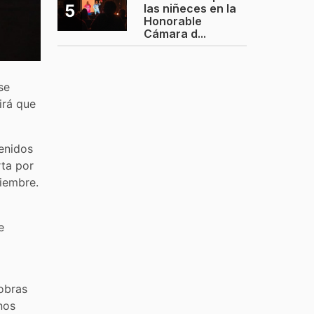
5
las niñeces en la
Honorable
Cámara d...
se
irá que
venidos
rta por
ciembre.
e
obras
nos