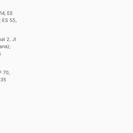
14, EE
; ES 55,
al 2, JI
ana);
s
P 70,
 35