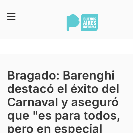
Portada
Noticias
Senado
Bragado: Barenghi
Legislatura
Opinión
destacó el éxito del
Municipios
Carnaval y aseguró
Contacto
que "es para todos,
pero en especial