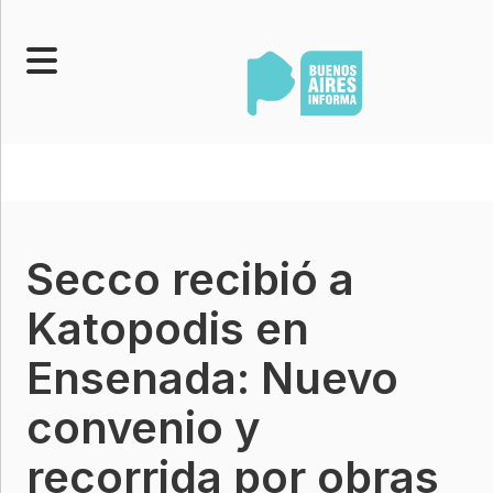
Portada
Noticias
Senado
Secco recibió a
Legislatura
Opinión
Katopodis en
Municipios
Ensenada: Nuevo
Contacto
convenio y
recorrida por obras