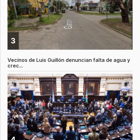
3
Vecinos de Luis Guillón denuncian falta de agua y
crec...
4