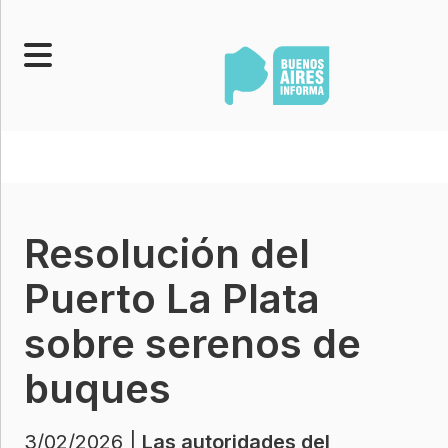
Portada
Noticias
Senado
Resolución del
Legislatura
Opinión
Puerto La Plata
Municipios
sobre serenos de
Contacto
buques
3/02/2026 |
Las autoridades del