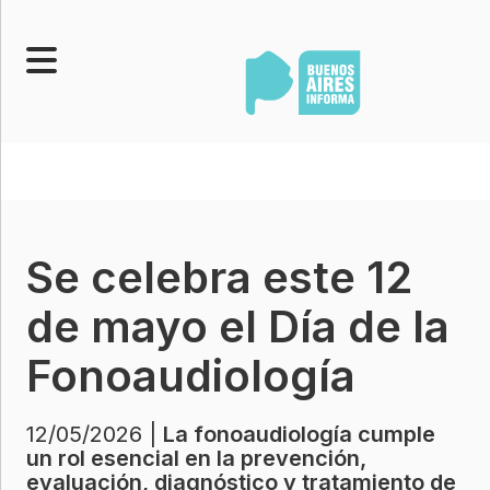
Portada
Noticias
Senado
Se celebra este 12
Legislatura
Opinión
de mayo el Día de la
Municipios
Fonoaudiología
Contacto
12/05/2026 |
La fonoaudiología cumple
un rol esencial en la prevención,
evaluación, diagnóstico y tratamiento de