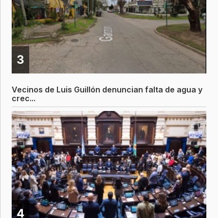
3
Vecinos de Luis Guillón denuncian falta de agua y
crec...
4