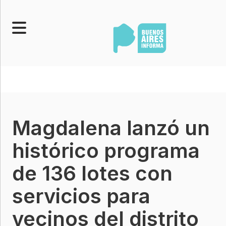
Portada
Noticias
Senado
Magdalena lanzó un
Legislatura
Opinión
histórico programa
Municipios
de 136 lotes con
Contacto
servicios para
vecinos del distrito