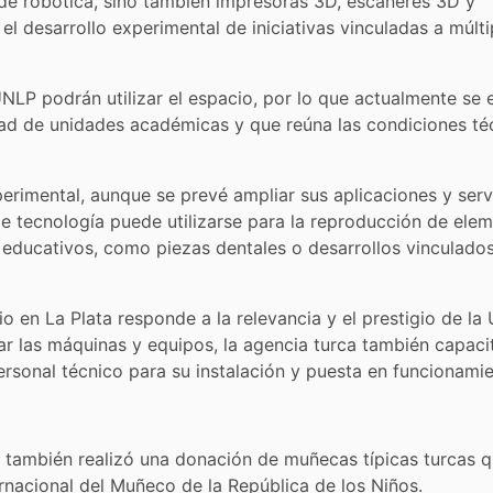
 de robótica, sino también impresoras 3D, escáneres 3D y
el desarrollo experimental de iniciativas vinculadas a múlti
UNLP podrán utilizar el espacio, por lo que actualmente se 
dad de unidades académicas y que reúna las condiciones té
perimental, aunque se prevé ampliar sus aplicaciones y serv
o de tecnología puede utilizarse para la reproducción de ele
y educativos, como piezas dentales o desarrollos vinculados
io en La Plata responde a la relevancia y el prestigio de l
r las máquinas y equipos, la agencia turca también capaci
ersonal técnico para su instalación y puesta en funcionamie
a también realizó una donación de muñecas típicas turcas 
ernacional del Muñeco de la República de los Niños.