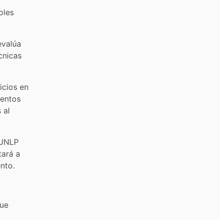
ples
evalúa
cnicas
icios en
mentos
 al
a UNLP
tará a
nto.
que