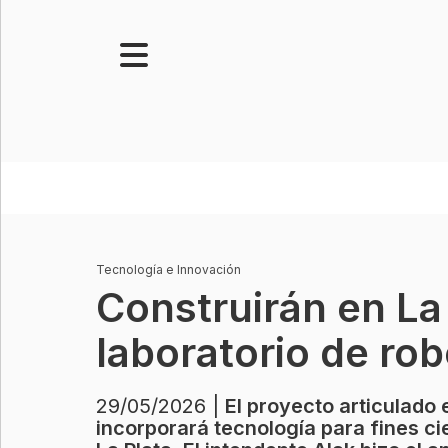
Portada
Noticias
Senado
Legislatura
Opinión
Tecnología e Innovación
Municipios
Construirán en La 
Contacto
laboratorio de rob
29/05/2026 |
El proyecto articulado 
incorporará tecnología para fines ci