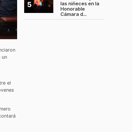
5
las niñeces en la
Honorable
Cámara d...
nciaron
e un
re el
óvenes
imero
contará