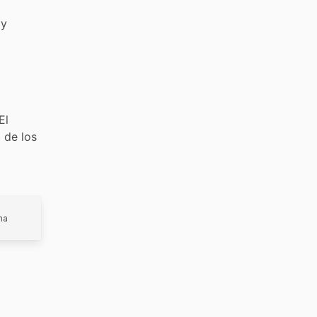
 y
a
El
 de los
ma