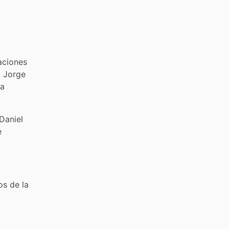
laciones
, Jorge
la
Daniel
e
os de la