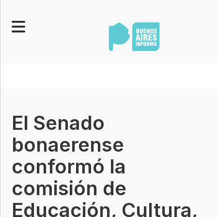
Portada
Noticias
Senado
El Senado
Legislatura
Opinión
bonaerense
Municipios
conformó la
Contacto
comisión de
Educación, Cultura,