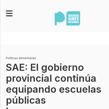
Portada
Noticias
Senado
Políticas alimentarias
Legislatura
SAE: El gobierno
Opinión
provincial continúa
Municipios
Contacto
equipando escuelas
públicas