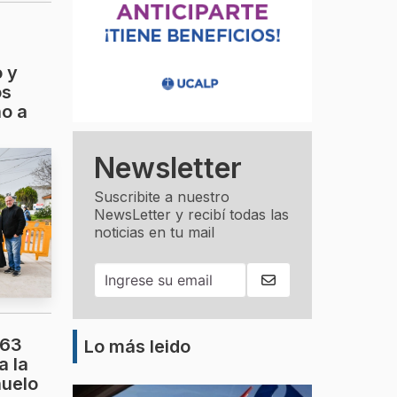
 y
os
ho a
Newsletter
Suscribite a nuestro
NewsLetter y recibí todas las
noticias en tu mail
163
Lo más leido
a la
ñuelo