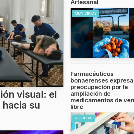
Artesanal
MUNICIPIOS
Farmacéuticos
bonaerenses expresa
preocupación por la
ón visual: el
ampliación de
medicamentos de ven
 hacia su
libre
NOTICIAS