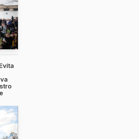
Evita
iva
stro
se