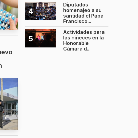
Diputados
4
homenajeó a su
santidad el Papa
Francisco...
Actividades para
5
las niñeces en la
Honorable
Cámara d...
nuevo
n