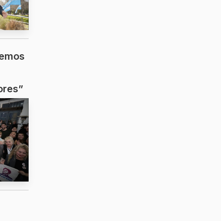
nemos
ores”