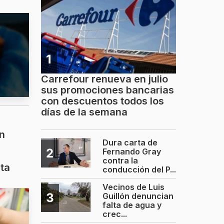
1
Carrefour renueva en julio
sus promociones bancarias
con descuentos todos los
días de la semana
n
Dura carta de
2
Fernando Gray
contra la
ta
conducción del P...
Vecinos de Luis
3
Guillón denuncian
falta de agua y
crec...