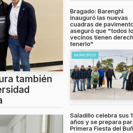
Bragado: Barenghi
inauguró las nuevas
cuadras de pavimento
aseguró que "todos l
vecinos tienen derec
tenerlo"
MUNICIPIOS
ura también
ersidad
a
Saladillo celebra sus 
años y se prepara par
Primera Fiesta del Bu