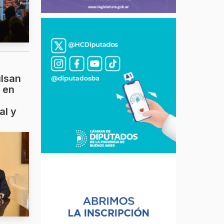
ulsan
 en
al y