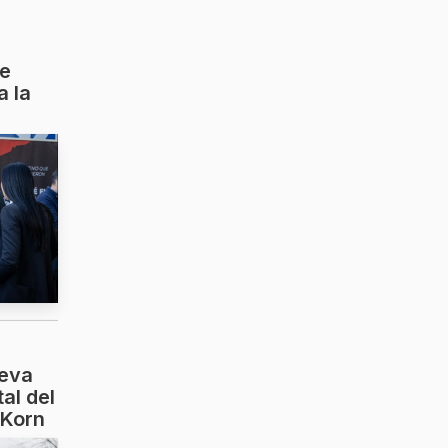
de
a la
ueva
al del
 Korn