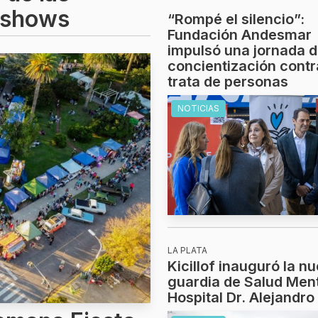
y shows
“Rompé el silencio”:
Fundación Andesmar
impulsó una jornada 
concientización contr
trata de personas
NOTICIAS
LA PLATA
Kicillof inauguró la n
guardia de Salud Ment
Hospital Dr. Alejandro